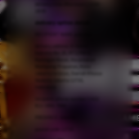
delivery time
Afternoon | 13:00 -
18:00
delivery option detail
RECIPIENT NAME
jane doe
delivery address
Jl. Gatot
Subroto No. 25, RT.2/RW.4,
Kuningan Barat, Kecamatan
Mampang Prapatan, Kota
Jakarta Selatan, Daerah Khusus
Ibukota Jakarta 12710,
Indonesia
recipient phone number
(+62)
812-3456-7890
PROVINCE
Jakarta
postal code
12710