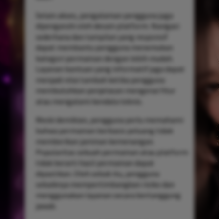
Selain akses, pengalaman pengguna juga
dipengaruhi oleh desain platform. Navigasi
sederhana dan tampilan yang responsif
dapat membantu pengguna menemukan
kategori permainan dengan lebih mudah.
Layanan bantuan yang informatif juga dapat
menjadi nilai tambah ketika pengguna
membutuhkan penjelasan mengenai fitur
atau mengalami kendala teknis.
Meski demikian, pengguna perlu memahami
bahwa permainan berbasis peluang tidak
memberikan jaminan kemenangan.
Popularitas sebuah permainan atau platform
tidak berarti hasil permainan dapat
dipastikan. Oleh sebab itu, pengguna
sebaiknya mempertimbangkan risiko dan
menggunakan layanan secara bertanggung
jawab.