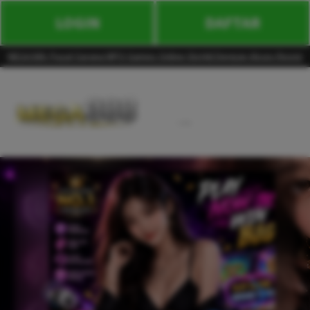
LOGIN
DAFTAR
MEGA388: Pusat Sarana MPO Games Online Slot4d Dengan Akses Resmi