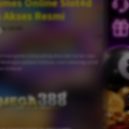
mes Online Slot4d
 Akses Resmi
0
Rp 100.000
l.regular_price
l.sale_price
rmain game online paling dicari dari server mpo
t4d dengan jackpot terbesar, main sekarang untuk
n terbesar.