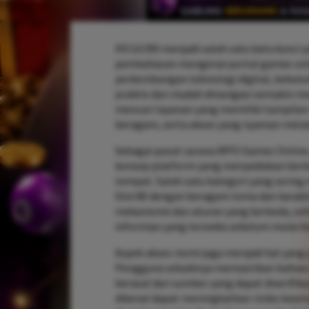
MEGA388
menjadi salah satu kata kunci 
pembahasan mengenai portal games onli
perkembangan teknologi digital, kebutu
praktis dan mudah dinavigasi semakin m
mencari layanan yang memiliki tampilan 
beragam, serta akses yang nyaman melalu
Sebagai pusat sarana MPO Games Online
konsep platform yang menyediakan berba
tempat. Salah satu kategori yang sering
Slot4D dengan beragam tema dan karakte
mekanisme dan aturan yang berbeda, s
informasi yang tersedia sebelum mulai b
Aspek akses resmi juga menjadi hal yang 
Pengguna sebaiknya memastikan bahwa 
berasal dari sumber yang dapat diverifik
dikenal dapat meningkatkan risiko keam