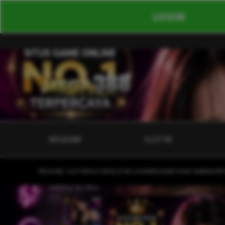
LOGIN
MEGA388
SLOT4D
MEGA388
SLOT4D
SLOT4D
SLOT4D LOGIN
MEGA388: PUSAT SARANA MP