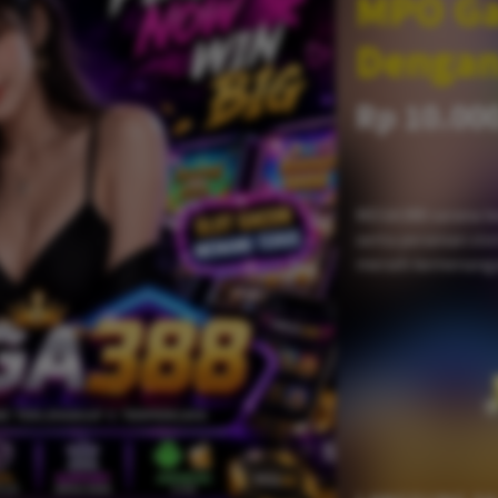
MPO Ga
Dengan
Rp 10.00
Translation
Translation
missing:
missing:
en.products.genera
en.products.genera
MEGA388 sarana be
serta perainan slo
meraih kemenanga