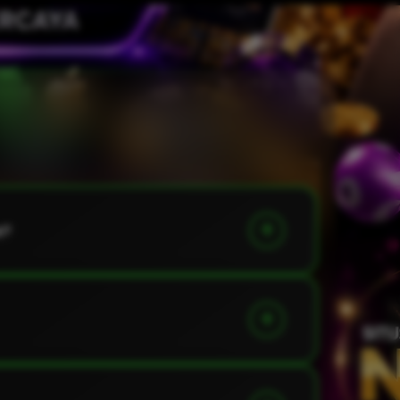
e?
ai pilihan hiburan digital dalam satu
g jelas dan sesuai dengan peraturan
warkan beragam tema, tampilan, dan