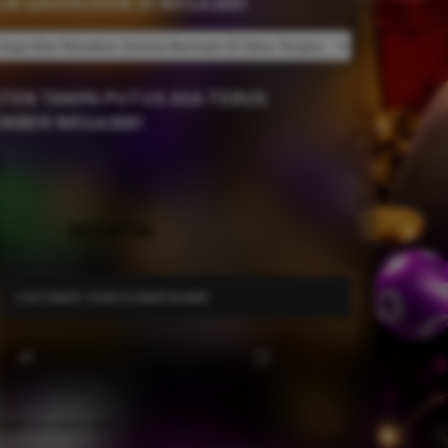
JA GASSKUEEN DI MEGA388!
STEN TANPA PUTUS ASA TERUS
MBER MEGA388!
SEO VITAL
CUSTOMIZE YOUR FLOWER BOARD
88
Wishlist
dded to your cart