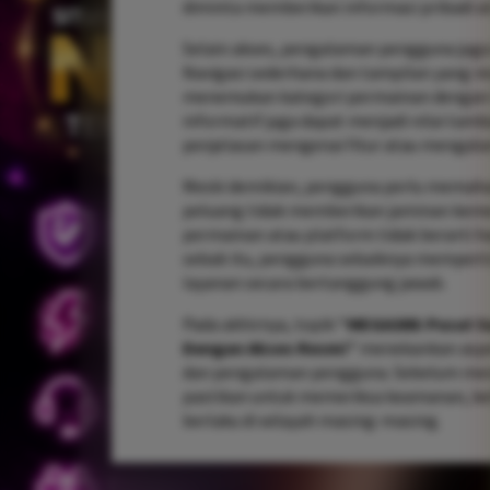
diminta memberikan informasi pribadi at
Selain akses, pengalaman pengguna juga 
Navigasi sederhana dan tampilan yang 
menemukan kategori permainan dengan 
informatif juga dapat menjadi nilai t
penjelasan mengenai fitur atau mengalam
Meski demikian, pengguna perlu memah
peluang tidak memberikan jaminan keme
permainan atau platform tidak berarti h
sebab itu, pengguna sebaiknya memper
layanan secara bertanggung jawab.
Pada akhirnya, topik
“MEGA388: Pusat S
Dengan Akses Resmi”
menekankan aspek
dan pengalaman pengguna. Sebelum men
pastikan untuk memeriksa keamanan, ket
berlaku di wilayah masing-masing.