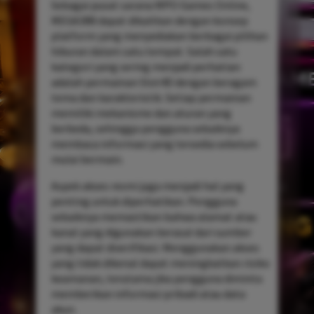
Sebagai pusat sarana MPO Games Online,
MEGA388 dapat dikaitkan dengan konsep
platform yang menyediakan berbagai pilihan
hiburan dalam satu tempat. Salah satu
kategori yang sering menjadi perhatian
adalah permainan Slot4D dengan beragam
tema dan karakteristik. Setiap permainan
memiliki mekanisme dan aturan yang
berbeda, sehingga pengguna sebaiknya
membaca informasi yang tersedia sebelum
mulai bermain.
Aspek akses resmi juga menjadi hal yang
penting untuk diperhatikan. Pengguna
sebaiknya memastikan bahwa alamat atau
kanal yang digunakan berasal dari sumber
yang dapat diverifikasi. Menggunakan akses
yang tidak dikenal dapat meningkatkan risiko
keamanan, terutama jika pengguna diminta
memberikan informasi pribadi atau data
akun.