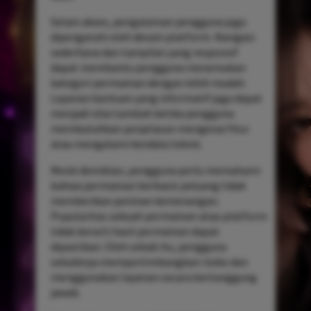
Selain akses, pengalaman pengguna juga
dipengaruhi oleh desain platform. Navigasi
sederhana dan tampilan yang responsif
dapat membantu pengguna menemukan
kategori permainan dengan lebih mudah.
Layanan bantuan yang informatif juga dapat
menjadi nilai tambah ketika pengguna
membutuhkan penjelasan mengenai fitur
atau mengalami kendala teknis.
Meski demikian, pengguna perlu memahami
bahwa permainan berbasis peluang tidak
memberikan jaminan kemenangan.
Popularitas sebuah permainan atau platform
tidak berarti hasil permainan dapat
dipastikan. Oleh sebab itu, pengguna
sebaiknya mempertimbangkan risiko dan
menggunakan layanan secara bertanggung
jawab.