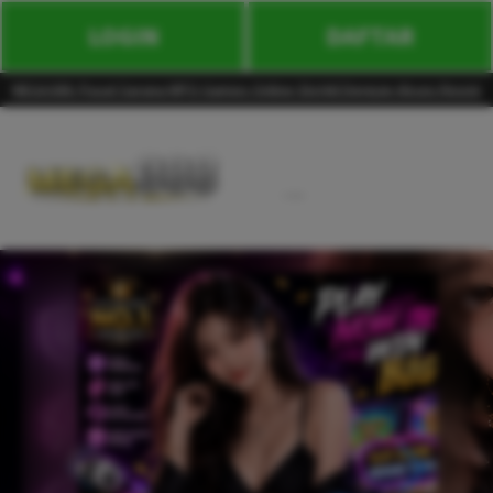
LOGIN
DAFTAR
MEGA388: Pusat Sarana MPO Games Online Slot4d Dengan Akses Resmi