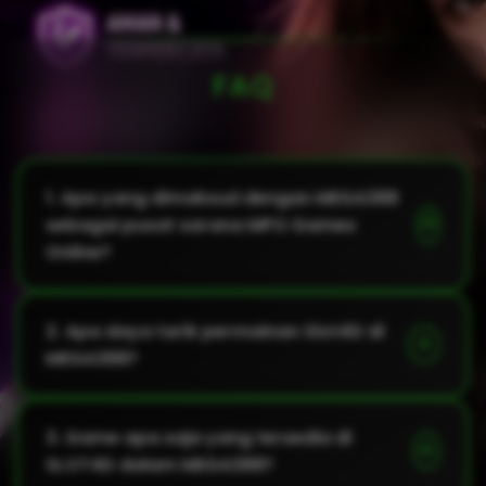
FAQ
1. Apa yang dimaksud dengan MEGA388
sebagai pusat sarana MPO Games
Online?
MEGA388 dapat digunakan sebagai istilah
2. Apa daya tarik permainan Slot4D di
untuk portal permainan online yang
MEGA388?
menyediakan berbagai pilihan hiburan digital
dalam satu platform. Pengguna sebaiknya
Permainan Slot4D dapat menjadi salah satu
3. Game apa saja yang tersedia di
memastikan bahwa layanan yang digunakan
kategori hiburan digital yang menarik karena
SLOT4D dalam MEGA388?
memiliki informasi yang jelas dan sesuai
menawarkan beragam tema, tampilan, dan