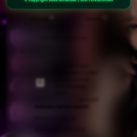
MEGA388
Wishlist
item added to your cart
MEGA388: PUSAT
SARANA MPO GAMES
ONLINE SLOT4D
DENGAN AKSES
RESMI
Rp 10.000
delivery option detail
delivery city
jakarta
delivery date
24/03/2025