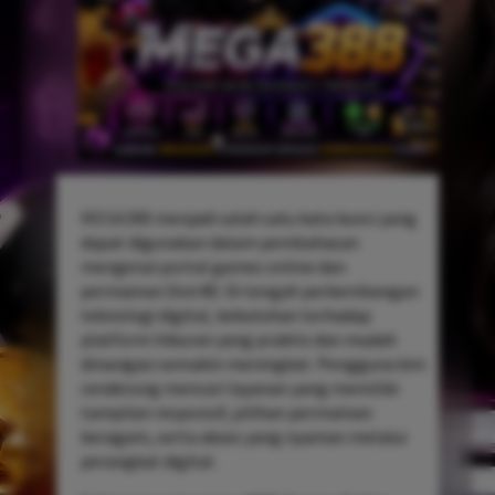
MEGA388
menjadi salah satu kata kunci yang
dapat digunakan dalam pembahasan
mengenai portal games online dan
permainan Slot4D. Di tengah perkembangan
teknologi digital, kebutuhan terhadap
platform hiburan yang praktis dan mudah
dinavigasi semakin meningkat. Pengguna kini
cenderung mencari layanan yang memiliki
tampilan responsif, pilihan permainan
beragam, serta akses yang nyaman melalui
perangkat digital.