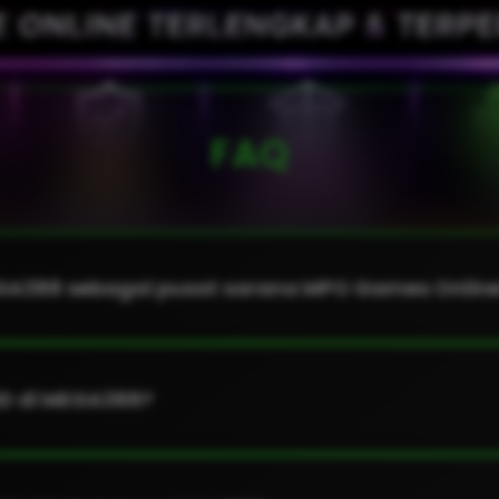
FAQ
GA388 sebagai pusat sarana MPO Games Onlin
 untuk portal permainan online yang menyediakan berbag
an bahwa layanan yang digunakan memiliki informasi yan
4D di MEGA388?
satu kategori hiburan digital yang menarik karena mena