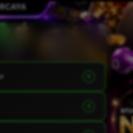
e?
ai pilihan hiburan digital dalam satu
g jelas dan sesuai dengan peraturan
warkan beragam tema, tampilan, dan