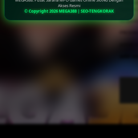
MEGA388: Pusat Sarana MPO Games Online Slot4d Dengan
Prapatan
Akses Resmi
Ibukota 
© Copyright 2026 MEGA388 | SEO-TENGKORAK
recipie
PROVIN
postal c
add-on