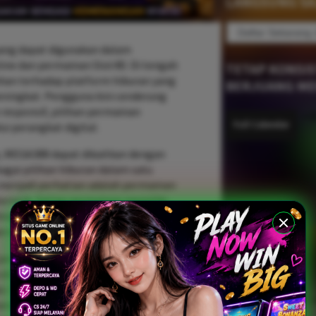
LANGSUNG SA
yang dapat digunakan dalam
ne dan permainan Slot4D. Di tengah
TETAP KONSI
han terhadap platform hiburan yang
BERJUANG ME
eningkat. Pengguna kini cenderung
responsif, pilihan permainan
i perangkat digital.
, MEGA388 dapat dikaitkan dengan
gai pilihan hiburan dalam satu
 menjadi perhatian adalah permainan
ristik. Setiap permainan memiliki
ehingga pengguna sebaiknya membaca
ermain.
MEGA3
penting untuk diperhatikan.
alamat atau kanal yang digunakan
asi. Menggunakan akses yang tidak
item a
anan, terutama jika pengguna