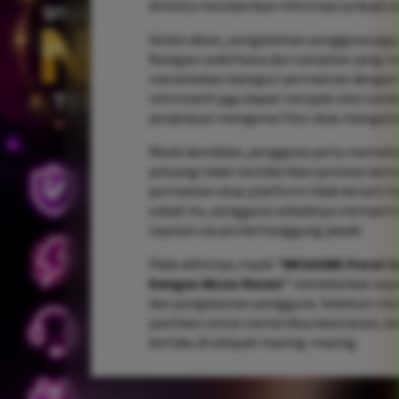
diminta memberikan informasi pribadi at
Selain akses, pengalaman pengguna juga 
Navigasi sederhana dan tampilan yang 
menemukan kategori permainan dengan 
informatif juga dapat menjadi nilai t
penjelasan mengenai fitur atau mengalam
Meski demikian, pengguna perlu memah
peluang tidak memberikan jaminan keme
permainan atau platform tidak berarti h
sebab itu, pengguna sebaiknya memper
layanan secara bertanggung jawab.
Pada akhirnya, topik
“MEGA388: Pusat S
Dengan Akses Resmi”
menekankan aspek
dan pengalaman pengguna. Sebelum men
pastikan untuk memeriksa keamanan, ket
berlaku di wilayah masing-masing.