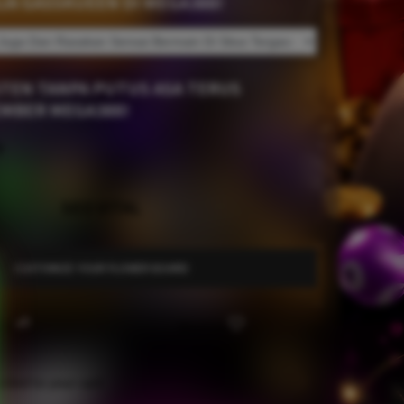
JA GASSKUEEN DI MEGA388!
STEN TANPA PUTUS ASA TERUS
MBER MEGA388!
SEO VITAL
CUSTOMIZE YOUR FLOWER BOARD
88
Wishlist
dded to your cart