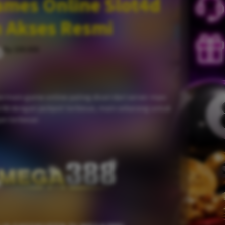
mes Online Slot4d
 Akses Resmi
0
Rp 100.000
l.regular_price
l.sale_price
rmain game online paling dicari dari server mpo
t4d dengan jackpot terbesar, main sekarang untuk
n terbesar.