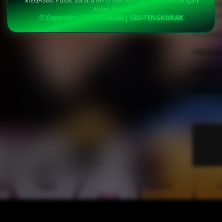
MEGA388: Pusat Sarana MPO Games Online Slot4d Dengan
Prapatan
Akses Resmi
Ibukota 
© Copyright 2026 MEGA388 | SEO-TENGKORAK
recipie
PROVIN
postal c
add-on