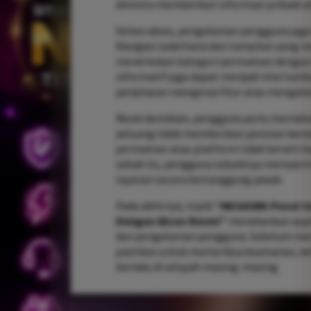
diminta memberikan informasi pribadi at
Selain akses, pengalaman pengguna juga 
Navigasi sederhana dan tampilan yang 
menemukan kategori permainan dengan 
informatif juga dapat menjadi nilai t
penjelasan mengenai fitur atau mengalam
Meski demikian, pengguna perlu memah
peluang tidak memberikan jaminan keme
permainan atau platform tidak berarti h
sebab itu, pengguna sebaiknya memper
layanan secara bertanggung jawab.
Pada akhirnya, topik
“MEGA388: Pusat S
Dengan Akses Resmi”
menekankan aspek
dan pengalaman pengguna. Sebelum men
pastikan untuk memeriksa keamanan, ket
berlaku di wilayah masing-masing.