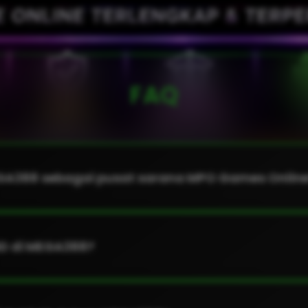
FAQ
GA388 sebagai pusat sarana MPO Games Onlin
 untuk portal permainan online yang menyediakan berbag
an bahwa layanan yang digunakan memiliki informasi yan
4D di MEGA388?
satu kategori hiburan digital yang menarik karena mena