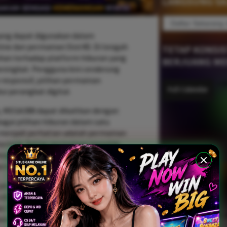
LANGSUNG SA
yang dapat digunakan dalam
ne dan permainan Slot4D. Di tengah
TETAP KONSI
han terhadap platform hiburan yang
BERJUANG ME
eningkat. Pengguna kini cenderung
responsif, pilihan permainan
i perangkat digital.
, MEGA388 dapat dikaitkan dengan
gai pilihan hiburan dalam satu
 menjadi perhatian adalah permainan
ristik. Setiap permainan memiliki
ehingga pengguna sebaiknya membaca
ermain.
MEGA3
penting untuk diperhatikan.
alamat atau kanal yang digunakan
asi. Menggunakan akses yang tidak
item a
anan, terutama jika pengguna