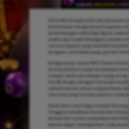
MEGA388
menjadi salah satu kata kunci 
pembahasan mengenai portal games onli
perkembangan teknologi digital, kebutu
praktis dan mudah dinavigasi semakin m
mencari layanan yang memiliki tampilan 
beragam, serta akses yang nyaman melalu
Sebagai pusat sarana MPO Games Online
konsep platform yang menyediakan berba
tempat. Salah satu kategori yang sering
Slot4D dengan beragam tema dan karakte
mekanisme dan aturan yang berbeda, s
informasi yang tersedia sebelum mulai b
Aspek akses resmi juga menjadi hal yang 
Pengguna sebaiknya memastikan bahwa 
berasal dari sumber yang dapat diverifik
dikenal dapat meningkatkan risiko keam