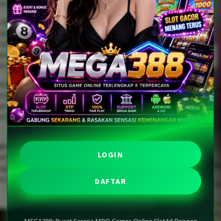
au data akun.
dipengaruhi oleh desain platform.
responsif dapat membantu pengguna
lebih mudah. Layanan bantuan yang
ambah ketika pengguna membutuhkan
i kendala teknis.
ami bahwa permainan berbasis
delive
nangan. Popularitas sebuah
asil permainan dapat dipastikan. Oleh
delivery 
timbangkan risiko dan menggunakan
delivery
delivery
arana MPO Games Online Slot4D
LOGIN
 kemudahan akses, variasi hiburan,
delive
ggunakan platform apa pun,
entuan layanan, serta legalitas yang
DAFTAR
RECIPI
delivery
RT.2/RW