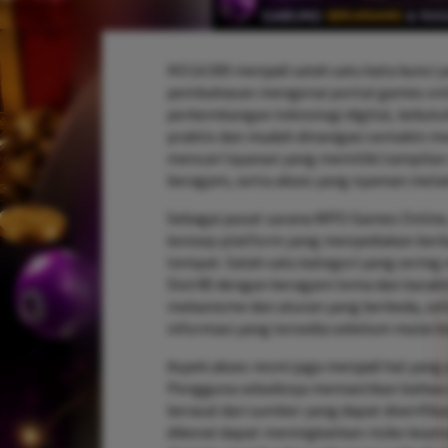
MEGA388
menjadi salah satu kata kunci 
pembahasan mengenai portal games onli
perkembangan teknologi digital, kebutu
praktis dan mudah dinavigasi semakin m
mencari layanan yang memiliki tampilan 
beragam, serta akses yang nyaman melalu
Sebagai pusat sarana MPO Games Online
konsep platform yang menyediakan berba
tempat. Salah satu kategori yang sering
Slot4D dengan beragam tema dan karakte
mekanisme dan aturan yang berbeda, s
informasi yang tersedia sebelum mulai b
Aspek akses resmi juga menjadi hal yang 
Pengguna sebaiknya memastikan bahwa 
berasal dari sumber yang dapat diverifik
dikenal dapat meningkatkan risiko keam