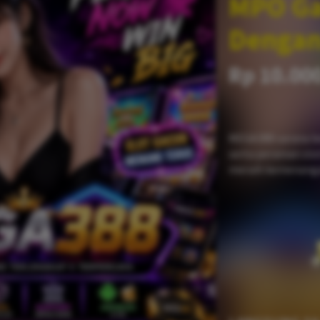
MPO Ga
Dengan
Rp 10.00
Translation
Translation
missing:
missing:
en.products.genera
en.products.genera
MEGA388 sarana be
serta perainan slo
meraih kemenanga