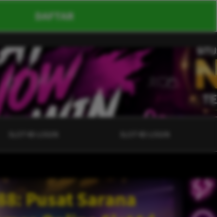
DAFTAR
SLOT4D LOGIN
SLOT4D LOGIN
8: Pusat Sarana