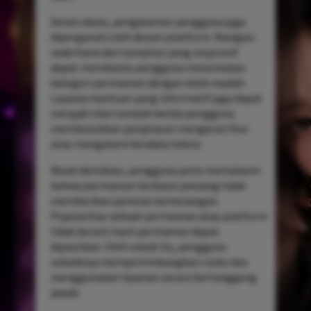
Selain akses, pengalaman pengguna juga
dipengaruhi oleh desain platform. Navigasi
sederhana dan tampilan yang responsif
dapat membantu pengguna menemukan
kategori permainan dengan lebih mudah.
Layanan bantuan yang informatif juga dapat
menjadi nilai tambah ketika pengguna
membutuhkan penjelasan mengenai fitur
atau mengalami kendala teknis.
Meski demikian, pengguna perlu memahami
bahwa permainan berbasis peluang tidak
memberikan jaminan kemenangan.
Popularitas sebuah permainan atau platform
tidak berarti hasil permainan dapat
dipastikan. Oleh sebab itu, pengguna
sebaiknya mempertimbangkan risiko dan
menggunakan layanan secara bertanggung
jawab.