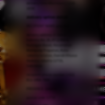
delivery time
Afternoon | 13:00 -
18:00
delivery option detail
RECIPIENT NAME
jane doe
delivery address
Jl. Gatot
Subroto No. 25, RT.2/RW.4,
Kuningan Barat, Kecamatan
Mampang Prapatan, Kota
Jakarta Selatan, Daerah Khusus
Ibukota Jakarta 12710,
Indonesia
recipient phone number
(+62)
812-3456-7890
PROVINCE
Jakarta
postal code
12710