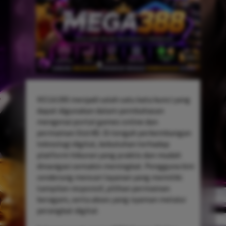
MEGA388
menjadi salah satu kata kunci yang
dapat digunakan dalam pembahasan
mengenai portal games online dan
permainan Slot4D. Di tengah perkembangan
teknologi digital, kebutuhan terhadap
platform hiburan yang praktis dan mudah
dinavigasi semakin meningkat. Pengguna kini
cenderung mencari layanan yang memiliki
tampilan responsif, pilihan permainan
beragam, serta akses yang nyaman melalui
perangkat digital.