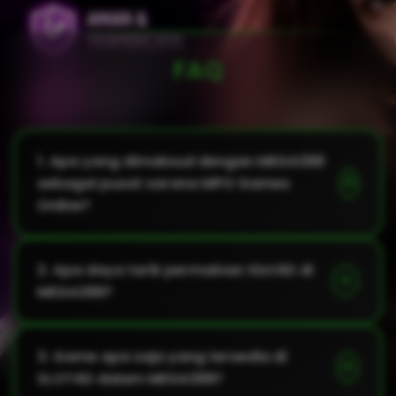
FAQ
1. Apa yang dimaksud dengan MEGA388
sebagai pusat sarana MPO Games
Online?
MEGA388 dapat digunakan sebagai istilah
2. Apa daya tarik permainan Slot4D di
untuk portal permainan online yang
MEGA388?
menyediakan berbagai pilihan hiburan digital
dalam satu platform. Pengguna sebaiknya
Permainan Slot4D dapat menjadi salah satu
3. Game apa saja yang tersedia di
memastikan bahwa layanan yang digunakan
kategori hiburan digital yang menarik karena
SLOT4D dalam MEGA388?
memiliki informasi yang jelas dan sesuai
menawarkan beragam tema, tampilan, dan