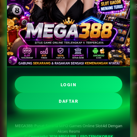
LANGSUNG SAJA GASSKUEEN DI MEGA388!
TETAP KONSISTEN TANPA PUTUS ASA TERUS
BERJUANG MEMBER MEGA388!
LOGIN
DAFTAR
SEO VITAL
MEGA388: Pusat Sarana MPO Games Online Slot4d Dengan
Akses Resmi
CUSTOMIZE YOUR FLOWER BOARD
© Copyright 2026 MEGA388 | SEO-TENGKORAK