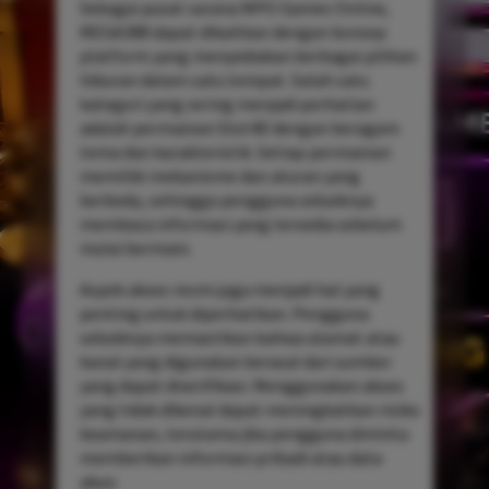
Sebagai pusat sarana MPO Games Online,
MEGA388 dapat dikaitkan dengan konsep
platform yang menyediakan berbagai pilihan
hiburan dalam satu tempat. Salah satu
kategori yang sering menjadi perhatian
adalah permainan Slot4D dengan beragam
tema dan karakteristik. Setiap permainan
memiliki mekanisme dan aturan yang
berbeda, sehingga pengguna sebaiknya
membaca informasi yang tersedia sebelum
mulai bermain.
Aspek akses resmi juga menjadi hal yang
penting untuk diperhatikan. Pengguna
sebaiknya memastikan bahwa alamat atau
kanal yang digunakan berasal dari sumber
yang dapat diverifikasi. Menggunakan akses
yang tidak dikenal dapat meningkatkan risiko
keamanan, terutama jika pengguna diminta
memberikan informasi pribadi atau data
akun.