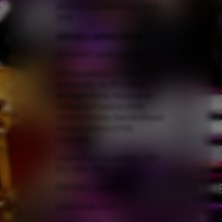
delivery time
Afternoon | 13:00 -
18:00
delivery option detail
RECIPIENT NAME
jane doe
delivery address
Jl. Gatot
Subroto No. 25, RT.2/RW.4,
Kuningan Barat, Kecamatan
Mampang Prapatan, Kota
Jakarta Selatan, Daerah Khusus
Ibukota Jakarta 12710,
Indonesia
recipient phone number
(+62)
812-3456-7890
PROVINCE
Jakarta
postal code
12710