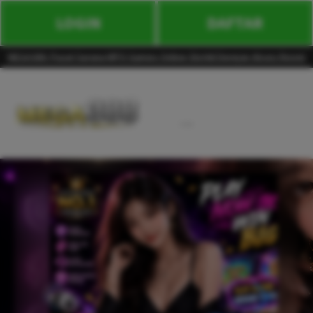
LOGIN
DAFTAR
MEGA388: Pusat Sarana MPO Games Online Slot4d Dengan Akses Resmi