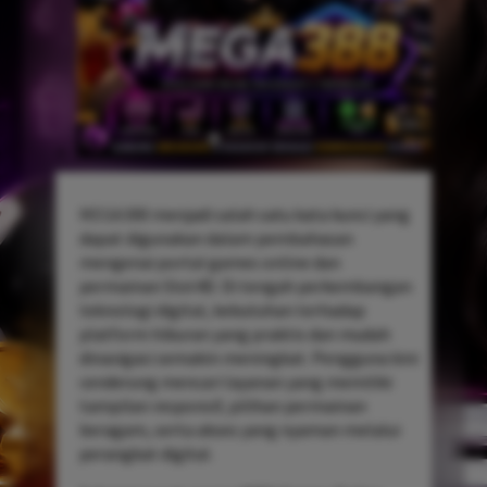
MEGA388
menjadi salah satu kata kunci yang
dapat digunakan dalam pembahasan
mengenai portal games online dan
permainan Slot4D. Di tengah perkembangan
teknologi digital, kebutuhan terhadap
platform hiburan yang praktis dan mudah
dinavigasi semakin meningkat. Pengguna kini
cenderung mencari layanan yang memiliki
tampilan responsif, pilihan permainan
beragam, serta akses yang nyaman melalui
perangkat digital.