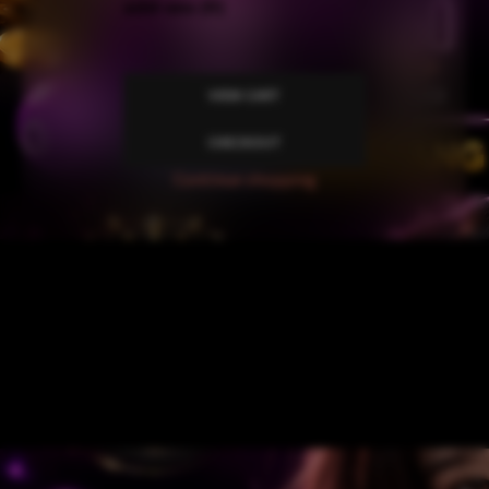
add-ons (0)
VIEW CART
CHECKOUT
Continue shopping
MEGA388 sarana bermain game online paling dicari
dari server mpo serta perainan slot4d dengan
jackpot terbesar, main sekarang untuk meraih
kemenangan terbesar.
Show More →