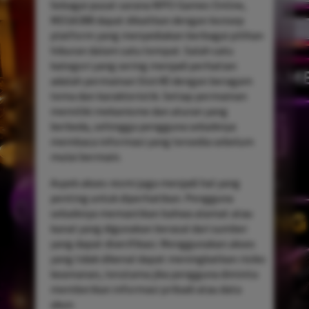
Sebagai pusat sarana MPO Games Online,
MEGA388 dapat dikaitkan dengan konsep
platform yang menyediakan berbagai pilihan
hiburan dalam satu tempat. Salah satu
kategori yang sering menjadi perhatian
adalah permainan Slot4D dengan beragam
tema dan karakteristik. Setiap permainan
memiliki mekanisme dan aturan yang
berbeda, sehingga pengguna sebaiknya
membaca informasi yang tersedia sebelum
mulai bermain.
Aspek akses resmi juga menjadi hal yang
penting untuk diperhatikan. Pengguna
sebaiknya memastikan bahwa alamat atau
kanal yang digunakan berasal dari sumber
yang dapat diverifikasi. Menggunakan akses
yang tidak dikenal dapat meningkatkan risiko
keamanan, terutama jika pengguna diminta
memberikan informasi pribadi atau data
akun.