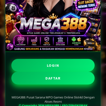
LANGSUNG SAJA GASSKUEEN DI MEGA388!
TETAP KONSISTEN TANPA PUTUS ASA TERUS
BERJUANG MEMBER MEGA388!
LOGIN
DAFTAR
SEO VITAL
MEGA388: Pusat Sarana MPO Games Online Slot4d Dengan
Akses Resmi
CUSTOMIZE YOUR FLOWER BOARD
© Copyright 2026 MEGA388 | SEO-TENGKORAK