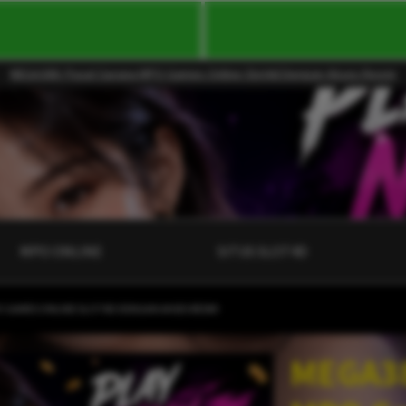
MEGA388: Pusat Sarana MPO Games Online Slot4d Dengan Akses Resmi
MPO ONLINE
SITUS SLOT4D
O GAMES ONLINE SLOT4D DENGAN AKSES RESMI
MEGA38