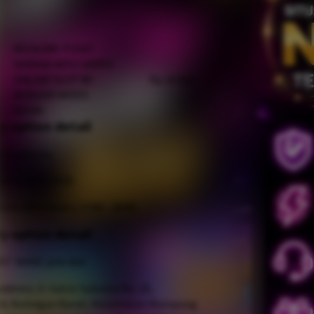
MEGA388: PUSAT
SARANA MPO GAMES
ONLINE SLOT4D
Rp 10.000
DENGAN AKSES
RESMI
ry option detail
city
jakarta
 date
24/03/2025
 time
Afternoon | 13:00 - 18:00
ry option detail
ENT NAME
jane doe
 address
Jl. Gatot Subroto No. 25,
.4, Kuningan Barat, Kecamatan Mampang