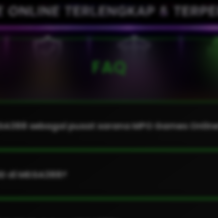
FAQ
GA388 sebagai pusat sarana MPO Games Onlin
 untuk portal permainan online yang menyediakan berbag
an bahwa layanan yang digunakan memiliki informasi yan
4D di MEGA388?
satu kategori hiburan digital yang menarik karena mena