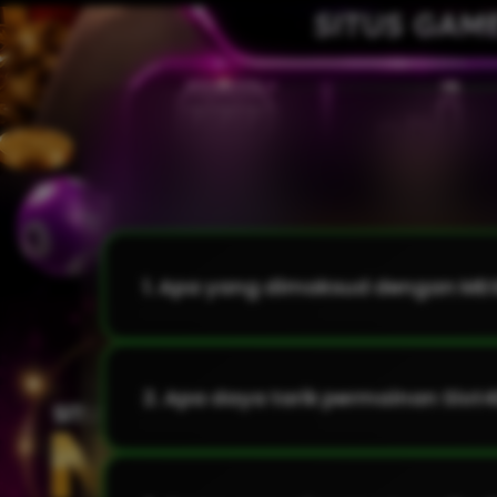
1. Apa yang dimaksud dengan ME
MEGA388 dapat digunakan sebagai istilah
platform. Pengguna sebaiknya memastik
2. Apa daya tarik permainan Slot
yang berlaku.
Permainan Slot4D dapat menjadi salah 