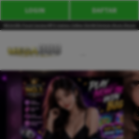
LOGIN
DAFTAR
MEGA388: Pusat Sarana MPO Games Online Slot4d Dengan Akses Resmi