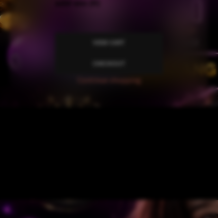
add-ons (0)
VIEW CART
CHECKOUT
Continue shopping
MEGA388 sarana bermain game online paling dicari
dari server mpo serta perainan slot4d dengan
jackpot terbesar, main sekarang untuk meraih
kemenangan terbesar.
Show More →