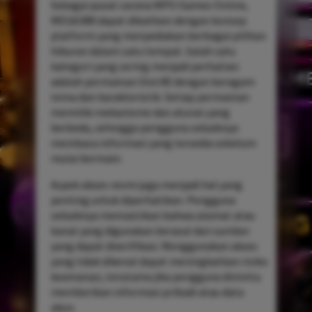
Sebagai pusat sarana MPO Games Online,
MEGA388 dapat dikaitkan dengan konsep
platform yang menyediakan berbagai pilihan
hiburan dalam satu tempat. Salah satu
kategori yang sering menjadi perhatian
adalah permainan Slot4D dengan beragam
tema dan karakteristik. Setiap permainan
memiliki mekanisme dan aturan yang
berbeda, sehingga pengguna sebaiknya
membaca informasi yang tersedia sebelum
mulai bermain.
Aspek akses resmi juga menjadi hal yang
penting untuk diperhatikan. Pengguna
sebaiknya memastikan bahwa alamat atau
kanal yang digunakan berasal dari sumber
yang dapat diverifikasi. Menggunakan akses
yang tidak dikenal dapat meningkatkan risiko
keamanan, terutama jika pengguna diminta
memberikan informasi pribadi atau data
akun.