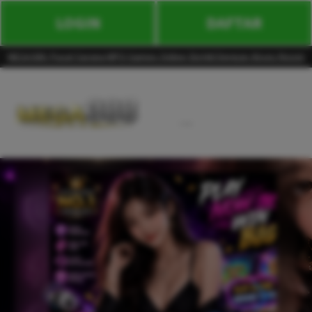
LOGIN
DAFTAR
MEGA388: Pusat Sarana MPO Games Online Slot4d Dengan Akses Resmi