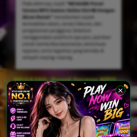
Pada akhirnya, topik
“MEGA388: Pusat
Sarana MPO Games Online Slot4D Dengan
Akses Resmi”
menekankan aspek
kemudahan akses, variasi hiburan, dan
pengalaman pengguna. Sebelum
menggunakan platform apa pun, pastikan
untuk memeriksa keamanan, ketentuan
layanan, serta legalitas yang berlaku di
wilayah masing-masing.
MEGA388: Pusat Sarana MPO
Games Online Slot4d Dengan
Akses Resmi
Rp 10.000
Translation
Translation
Rp 100.000
missing:
missing:
en.products.general.regular_price
en.products.general.sale_price