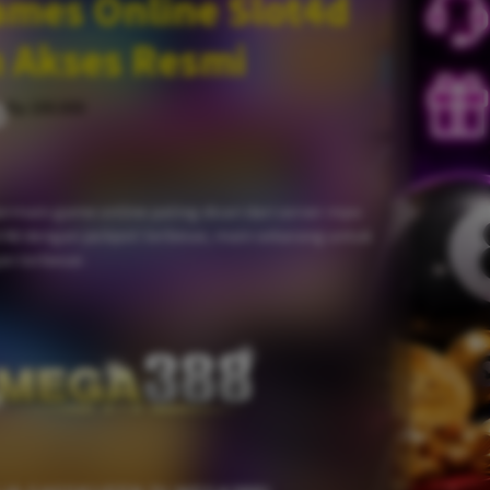
mes Online Slot4d
 Akses Resmi
0
Rp 100.000
l.regular_price
l.sale_price
rmain game online paling dicari dari server mpo
t4d dengan jackpot terbesar, main sekarang untuk
n terbesar.