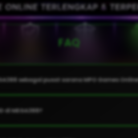
FAQ
GA388 sebagai pusat sarana MPO Games Onlin
 untuk portal permainan online yang menyediakan berbag
an bahwa layanan yang digunakan memiliki informasi yan
4D di MEGA388?
satu kategori hiburan digital yang menarik karena mena