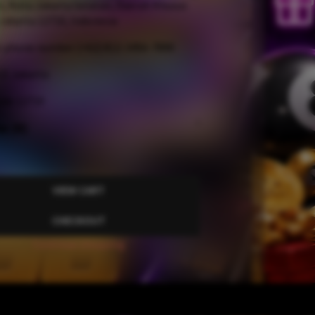
, Kota Jakarta Selatan, Daerah Khusus
Jakarta 12710, Indonesia
nt phone number
(+62) 812-3456-7890
CE
Jakarta
ode
12710
s (0)
VIEW CART
CHECKOUT
Continue shopping