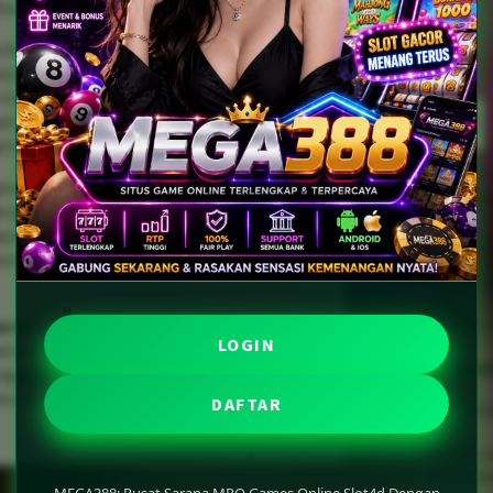
au data akun.
dipengaruhi oleh desain platform.
responsif dapat membantu pengguna
lebih mudah. Layanan bantuan yang
ambah ketika pengguna membutuhkan
i kendala teknis.
ami bahwa permainan berbasis
delive
nangan. Popularitas sebuah
asil permainan dapat dipastikan. Oleh
delivery 
timbangkan risiko dan menggunakan
delivery
delivery
arana MPO Games Online Slot4D
LOGIN
 kemudahan akses, variasi hiburan,
delive
ggunakan platform apa pun,
entuan layanan, serta legalitas yang
DAFTAR
RECIPI
delivery
RT.2/RW