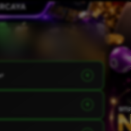
e?
ai pilihan hiburan digital dalam satu
g jelas dan sesuai dengan peraturan
warkan beragam tema, tampilan, dan