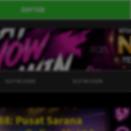
DAFTAR
SLOT4D LOGIN
SLOT4D LOGIN
8: Pusat Sarana