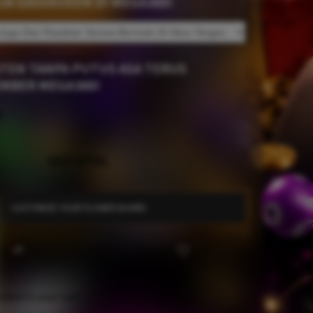
JA GASSKUEEN DI MEGA388!
STEN TANPA PUTUS ASA TERUS
MBER MEGA388!
SEO VITAL
CUSTOMIZE YOUR FLOWER BOARD
88
Wishlist
dded to your cart