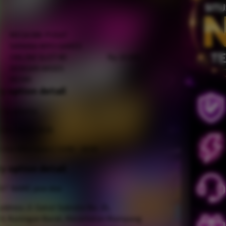
MEGA388: PUSAT
SARANA MPO GAMES
ONLINE SLOT4D
Rp 10.000
DENGAN AKSES
RESMI
ry option detail
city
jakarta
 date
24/03/2025
 time
Afternoon | 13:00 - 18:00
ry option detail
ENT NAME
jane doe
 address
Jl. Gatot Subroto No. 25,
.4, Kuningan Barat, Kecamatan Mampang