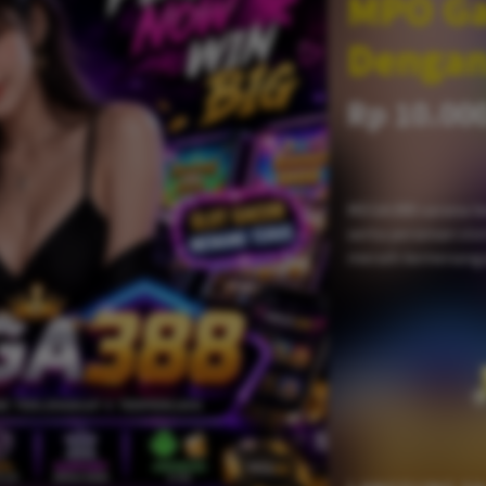
MPO Ga
Dengan
Rp 10.00
Translation
Translation
missing:
missing:
en.products.genera
en.products.genera
MEGA388 sarana be
serta perainan slo
meraih kemenanga