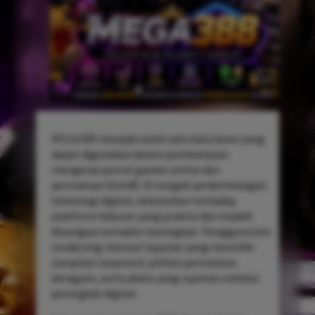
MEGA388
menjadi salah satu kata kunci yang
dapat digunakan dalam pembahasan
mengenai portal games online dan
permainan Slot4D. Di tengah perkembangan
teknologi digital, kebutuhan terhadap
platform hiburan yang praktis dan mudah
dinavigasi semakin meningkat. Pengguna kini
cenderung mencari layanan yang memiliki
tampilan responsif, pilihan permainan
beragam, serta akses yang nyaman melalui
perangkat digital.