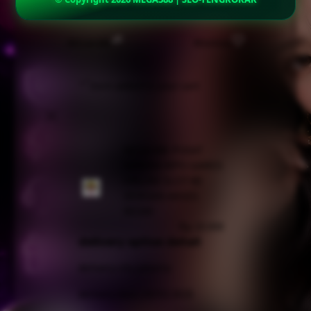
MEGA388
Wishlist
item added to your cart
MEGA388: PUSAT
SARANA MPO GAMES
ONLINE SLOT4D
DENGAN AKSES
RESMI
Rp 10.000
delivery option detail
delivery city
jakarta
delivery date
24/03/2025