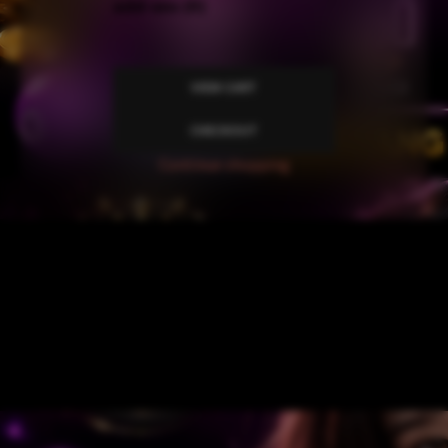
add-ons (0)
VIEW CART
CHECKOUT
Continue shopping
MEGA388 sarana bermain game online paling dicari
dari server mpo serta perainan slot4d dengan
jackpot terbesar, main sekarang untuk meraih
kemenangan terbesar.
Show More →