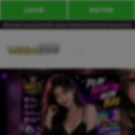
LOGIN
DAFTAR
MEGA388: Pusat Sarana MPO Games Online Slot4d Dengan Akses Resmi