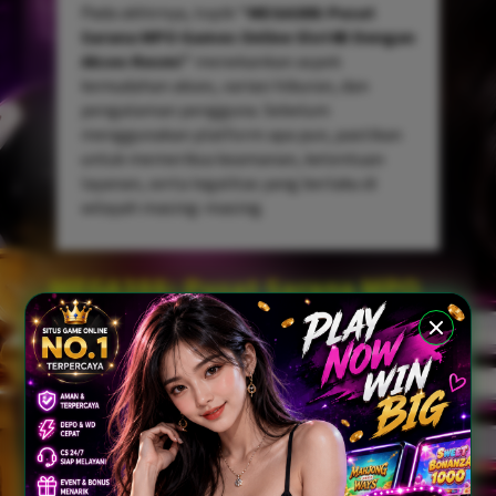
Pada akhirnya, topik
“MEGA388: Pusat
Sarana MPO Games Online Slot4D Dengan
Akses Resmi”
menekankan aspek
kemudahan akses, variasi hiburan, dan
pengalaman pengguna. Sebelum
menggunakan platform apa pun, pastikan
untuk memeriksa keamanan, ketentuan
layanan, serta legalitas yang berlaku di
wilayah masing-masing.
MEGA388: Pusat Sarana MPO
Games Online Slot4d Dengan
Akses Resmi
Rp 10.000
Translation
Translation
Rp 100.000
missing:
missing:
en.products.general.regular_price
en.products.general.sale_price