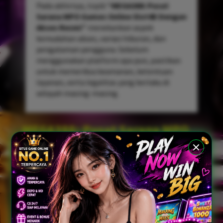
Pada akhirnya, topik
“MEGA388: Pusat
Sarana MPO Games Online Slot4D Dengan
Akses Resmi”
menekankan aspek
kemudahan akses, variasi hiburan, dan
pengalaman pengguna. Sebelum
menggunakan platform apa pun, pastikan
untuk memeriksa keamanan, ketentuan
layanan, serta legalitas yang berlaku di
wilayah masing-masing.
MEGA388: Pusat Sarana MPO
Games Online Slot4d Dengan
Akses Resmi
Rp 10.000
Translation
Translation
Rp 100.000
missing:
missing:
en.products.general.regular_price
en.products.general.sale_price