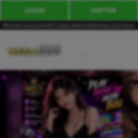
LOGIN
DAFTAR
MEGA388: Pusat Sarana MPO Games Online Slot4d Dengan Akses Resmi