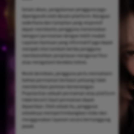
Selain akses, pengalaman pengguna juga
dipengaruhi oleh desain platform. Navigasi
sederhana dan tampilan yang responsif
dapat membantu pengguna menemukan
kategori permainan dengan lebih mudah.
Layanan bantuan yang informatif juga dapat
menjadi nilai tambah ketika pengguna
membutuhkan penjelasan mengenai fitur
atau mengalami kendala teknis.
Meski demikian, pengguna perlu memahami
bahwa permainan berbasis peluang tidak
memberikan jaminan kemenangan.
Popularitas sebuah permainan atau platform
tidak berarti hasil permainan dapat
dipastikan. Oleh sebab itu, pengguna
sebaiknya mempertimbangkan risiko dan
menggunakan layanan secara bertanggung
jawab.