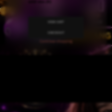
add-ons (0)
VIEW CART
CHECKOUT
Continue shopping
MEGA388 sarana bermain game online paling dicari
dari server mpo serta perainan slot4d dengan
jackpot terbesar, main sekarang untuk meraih
kemenangan terbesar.
Show More →