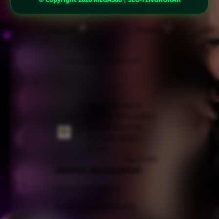
MEGA388
Wishlist
item added to your cart
MEGA388: PUSAT
SARANA MPO GAMES
ONLINE SLOT4D
DENGAN AKSES
RESMI
Rp 10.000
delivery option detail
delivery city
jakarta
delivery date
24/03/2025