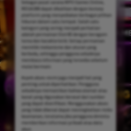
Sebagai pusat sarana MPO Games Online,
MEGA388 dapat dikaitkan dengan konsep
platform yang menyediakan berbagai pilihan
hiburan dalam satu tempat. Salah satu
kategori yang sering menjadi perhatian
adalah permainan Slot4D dengan beragam
tema dan karakteristik. Setiap permainan
memiliki mekanisme dan aturan yang
berbeda, sehingga pengguna sebaiknya
membaca informasi yang tersedia sebelum
mulai bermain.
Aspek akses resmi juga menjadi hal yang
penting untuk diperhatikan. Pengguna
sebaiknya memastikan bahwa alamat atau
kanal yang digunakan berasal dari sumber
yang dapat diverifikasi. Menggunakan akses
yang tidak dikenal dapat meningkatkan risiko
keamanan, terutama jika pengguna diminta
memberikan informasi pribadi atau data
akun.