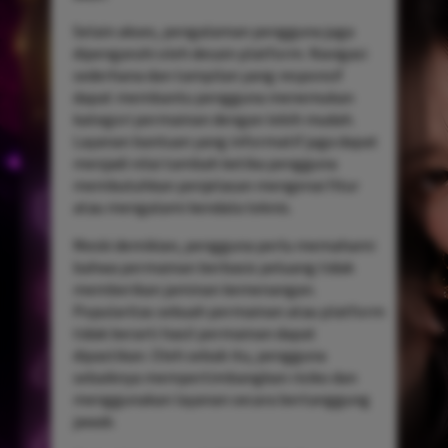
Selain akses, pengalaman pengguna juga
dipengaruhi oleh desain platform. Navigasi
sederhana dan tampilan yang responsif
dapat membantu pengguna menemukan
kategori permainan dengan lebih mudah.
Layanan bantuan yang informatif juga dapat
menjadi nilai tambah ketika pengguna
membutuhkan penjelasan mengenai fitur
atau mengalami kendala teknis.
Meski demikian, pengguna perlu memahami
bahwa permainan berbasis peluang tidak
memberikan jaminan kemenangan.
Popularitas sebuah permainan atau platform
tidak berarti hasil permainan dapat
dipastikan. Oleh sebab itu, pengguna
sebaiknya mempertimbangkan risiko dan
menggunakan layanan secara bertanggung
jawab.