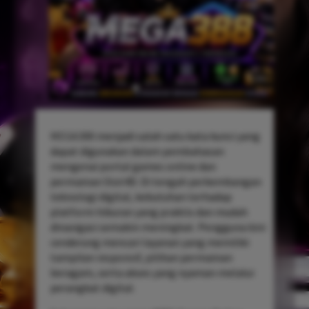
MEGA388
menjadi salah satu kata kunci yang
dapat digunakan dalam pembahasan
mengenai portal games online dan
permainan Slot4D. Di tengah perkembangan
teknologi digital, kebutuhan terhadap
platform hiburan yang praktis dan mudah
dinavigasi semakin meningkat. Pengguna kini
cenderung mencari layanan yang memiliki
tampilan responsif, pilihan permainan
beragam, serta akses yang nyaman melalui
perangkat digital.