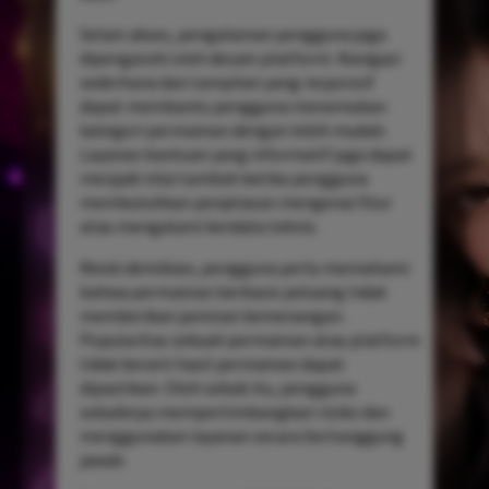
Selain akses, pengalaman pengguna juga
dipengaruhi oleh desain platform. Navigasi
sederhana dan tampilan yang responsif
dapat membantu pengguna menemukan
kategori permainan dengan lebih mudah.
Layanan bantuan yang informatif juga dapat
menjadi nilai tambah ketika pengguna
membutuhkan penjelasan mengenai fitur
atau mengalami kendala teknis.
Meski demikian, pengguna perlu memahami
bahwa permainan berbasis peluang tidak
memberikan jaminan kemenangan.
Popularitas sebuah permainan atau platform
tidak berarti hasil permainan dapat
dipastikan. Oleh sebab itu, pengguna
sebaiknya mempertimbangkan risiko dan
menggunakan layanan secara bertanggung
jawab.