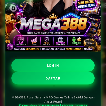
LANGSUNG SAJA GASSKUEEN DI MEGA388!
TETAP KONSISTEN TANPA PUTUS ASA TERUS
BERJUANG MEMBER MEGA388!
LOGIN
DAFTAR
SEO VITAL
MEGA388: Pusat Sarana MPO Games Online Slot4d Dengan
Akses Resmi
CUSTOMIZE YOUR FLOWER BOARD
© Copyright 2026 MEGA388 | SEO-TENGKORAK