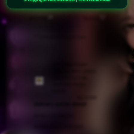
MEGA388
Wishlist
item added to your cart
MEGA388: PUSAT
SARANA MPO GAMES
ONLINE SLOT4D
DENGAN AKSES
RESMI
Rp 10.000
delivery option detail
delivery city
jakarta
delivery date
24/03/2025