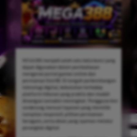
MEGA388
menjadi salah satu kata kunci yang
dapat digunakan dalam pembahasan
mengenai portal games online dan
permainan Slot4D. Di tengah perkembangan
teknologi digital, kebutuhan terhadap
platform hiburan yang praktis dan mudah
dinavigasi semakin meningkat. Pengguna kini
cenderung mencari layanan yang memiliki
tampilan responsif, pilihan permainan
beragam, serta akses yang nyaman melalui
perangkat digital.