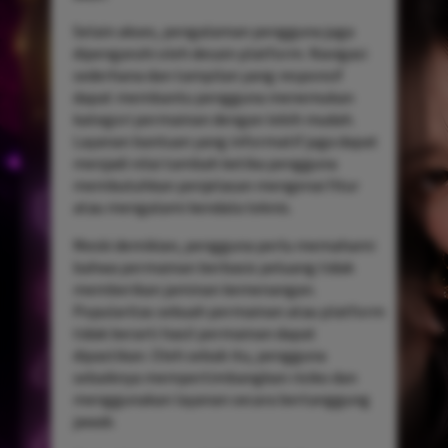
Selain akses, pengalaman pengguna juga
dipengaruhi oleh desain platform. Navigasi
sederhana dan tampilan yang responsif
dapat membantu pengguna menemukan
kategori permainan dengan lebih mudah.
Layanan bantuan yang informatif juga dapat
menjadi nilai tambah ketika pengguna
membutuhkan penjelasan mengenai fitur
atau mengalami kendala teknis.
Meski demikian, pengguna perlu memahami
bahwa permainan berbasis peluang tidak
memberikan jaminan kemenangan.
Popularitas sebuah permainan atau platform
tidak berarti hasil permainan dapat
dipastikan. Oleh sebab itu, pengguna
sebaiknya mempertimbangkan risiko dan
menggunakan layanan secara bertanggung
jawab.