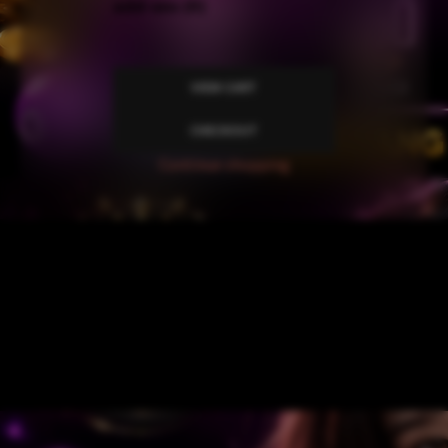
add-ons (0)
VIEW CART
CHECKOUT
Continue shopping
MEGA388 sarana bermain game online paling dicari
dari server mpo serta perainan slot4d dengan
jackpot terbesar, main sekarang untuk meraih
kemenangan terbesar.
Show More →