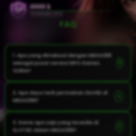
FAQ
1. Apa yang dimaksud dengan MEGA388
sebagai pusat sarana MPO Games
Online?
MEGA388 dapat digunakan sebagai istilah
2. Apa daya tarik permainan Slot4D di
untuk portal permainan online yang
MEGA388?
menyediakan berbagai pilihan hiburan digital
dalam satu platform. Pengguna sebaiknya
Permainan Slot4D dapat menjadi salah satu
3. Game apa saja yang tersedia di
memastikan bahwa layanan yang digunakan
kategori hiburan digital yang menarik karena
SLOT4D dalam MEGA388?
memiliki informasi yang jelas dan sesuai
menawarkan beragam tema, tampilan, dan