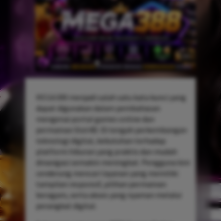
MEGA388
menjadi salah satu kata kunci yang
dapat digunakan dalam pembahasan
mengenai portal games online dan
permainan Slot4D. Di tengah perkembangan
teknologi digital, kebutuhan terhadap
platform hiburan yang praktis dan mudah
dinavigasi semakin meningkat. Pengguna kini
cenderung mencari layanan yang memiliki
tampilan responsif, pilihan permainan
beragam, serta akses yang nyaman melalui
perangkat digital.