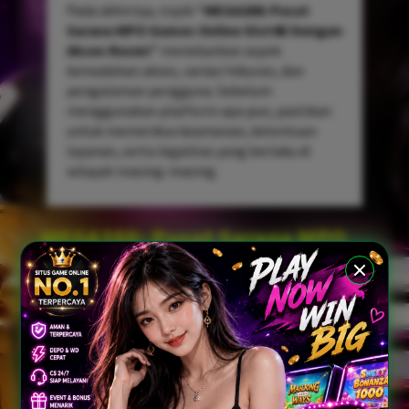
Pada akhirnya, topik
“MEGA388: Pusat
Sarana MPO Games Online Slot4D Dengan
Akses Resmi”
menekankan aspek
kemudahan akses, variasi hiburan, dan
pengalaman pengguna. Sebelum
menggunakan platform apa pun, pastikan
untuk memeriksa keamanan, ketentuan
layanan, serta legalitas yang berlaku di
wilayah masing-masing.
MEGA388: Pusat Sarana MPO
Games Online Slot4d Dengan
Akses Resmi
Rp 10.000
Translation
Translation
Rp 100.000
missing:
missing:
en.products.general.regular_price
en.products.general.sale_price