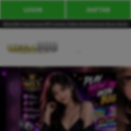
LOGIN
DAFTAR
MEGA388: Pusat Sarana MPO Games Online Slot4d Dengan Akses Resmi