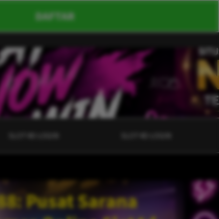
DAFTAR
SLOT4D LOGIN
SLOT4D LOGIN
8: Pusat Sarana