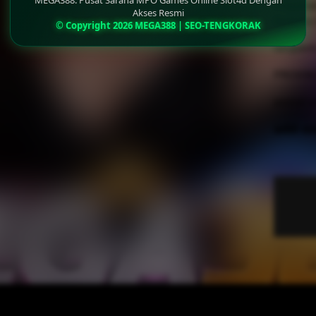
MEGA388: Pusat Sarana MPO Games Online Slot4d Dengan
Prapatan
Akses Resmi
Ibukota 
© Copyright 2026 MEGA388 | SEO-TENGKORAK
recipie
PROVIN
postal c
add-on