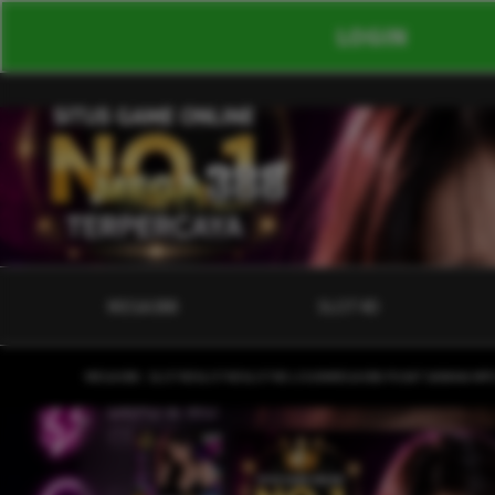
LOGIN
MEGA388
SLOT4D
MEGA388
SLOT4D
SLOT4D
SLOT4D LOGIN
MEGA388: PUSAT SARANA MP