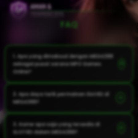
FAQ
1. Apa yang dimaksud dengan MEGA388
sebagai pusat sarana MPO Games
Online?
MEGA388 dapat digunakan sebagai istilah
2. Apa daya tarik permainan Slot4D di
untuk portal permainan online yang
MEGA388?
menyediakan berbagai pilihan hiburan digital
dalam satu platform. Pengguna sebaiknya
Permainan Slot4D dapat menjadi salah satu
3. Game apa saja yang tersedia di
memastikan bahwa layanan yang digunakan
kategori hiburan digital yang menarik karena
SLOT4D dalam MEGA388?
memiliki informasi yang jelas dan sesuai
menawarkan beragam tema, tampilan, dan