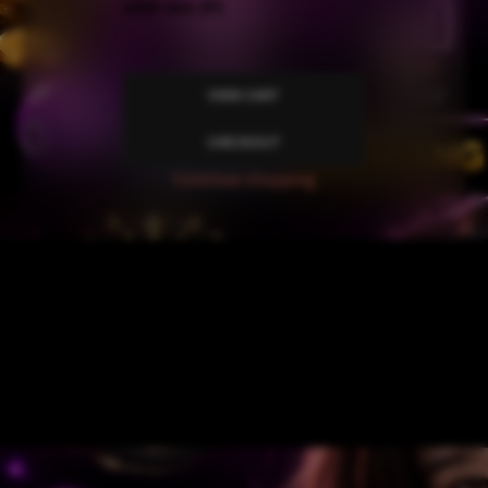
add-ons (0)
VIEW CART
CHECKOUT
Continue shopping
MEGA388 sarana bermain game online paling dicari
dari server mpo serta perainan slot4d dengan
jackpot terbesar, main sekarang untuk meraih
kemenangan terbesar.
Show More →