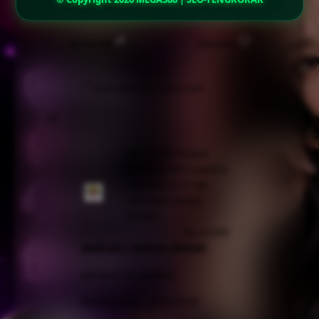
MEGA388
Wishlist
item added to your cart
MEGA388: PUSAT
SARANA MPO GAMES
ONLINE SLOT4D
DENGAN AKSES
RESMI
Rp 10.000
delivery option detail
delivery city
jakarta
delivery date
24/03/2025