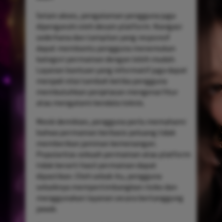
Selain akses, pengalaman pengguna juga
dipengaruhi oleh desain platform. Navigasi
sederhana dan tampilan yang responsif
dapat membantu pengguna menemukan
kategori permainan dengan lebih mudah.
Layanan bantuan yang informatif juga dapat
menjadi nilai tambah ketika pengguna
membutuhkan penjelasan mengenai fitur
atau mengalami kendala teknis.
Meski demikian, pengguna perlu memahami
bahwa permainan berbasis peluang tidak
memberikan jaminan kemenangan.
Popularitas sebuah permainan atau platform
tidak berarti hasil permainan dapat
dipastikan. Oleh sebab itu, pengguna
sebaiknya mempertimbangkan risiko dan
menggunakan layanan secara bertanggung
jawab.