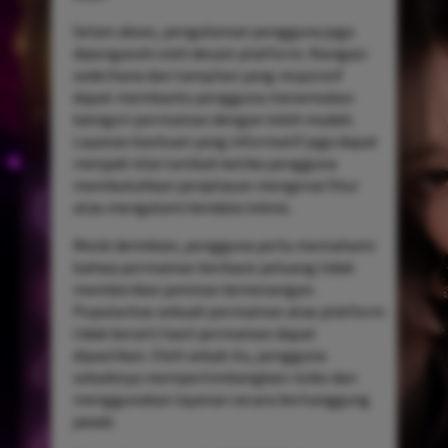
Selain akses, pengalaman pengguna juga
dipengaruhi oleh desain platform. Navigasi
sederhana dan tampilan yang responsif
dapat membantu pengguna menemukan
kategori permainan dengan lebih mudah.
Layanan bantuan yang informatif juga dapat
menjadi nilai tambah ketika pengguna
membutuhkan penjelasan mengenai fitur
atau mengalami kendala teknis.
Meski demikian, pengguna perlu memahami
bahwa permainan berbasis peluang tidak
memberikan jaminan kemenangan.
Popularitas sebuah permainan atau platform
tidak berarti hasil permainan dapat
dipastikan. Oleh sebab itu, pengguna
sebaiknya mempertimbangkan risiko dan
menggunakan layanan secara bertanggung
jawab.