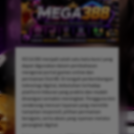
MEGA388
menjadi salah satu kata kunci yang
dapat digunakan dalam pembahasan
mengenai portal games online dan
permainan Slot4D. Di tengah perkembangan
teknologi digital, kebutuhan terhadap
platform hiburan yang praktis dan mudah
dinavigasi semakin meningkat. Pengguna kini
cenderung mencari layanan yang memiliki
tampilan responsif, pilihan permainan
beragam, serta akses yang nyaman melalui
perangkat digital.