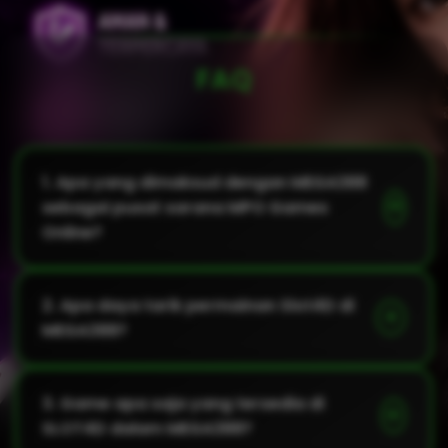
FAQ
1. Apa yang dimaksud dengan MEGA388
sebagai pusat sarana MPO Games
Online?
MEGA388 dapat digunakan sebagai istilah
2. Apa daya tarik permainan Slot4D di
untuk portal permainan online yang
MEGA388?
menyediakan berbagai pilihan hiburan digital
dalam satu platform. Pengguna sebaiknya
Permainan Slot4D dapat menjadi salah satu
3. Game apa saja yang tersedia di
memastikan bahwa layanan yang digunakan
kategori hiburan digital yang menarik karena
SLOT4D dalam MEGA388?
memiliki informasi yang jelas dan sesuai
menawarkan beragam tema, tampilan, dan