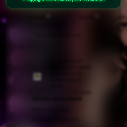
MEGA388
Wishlist
item added to your cart
MEGA388: PUSAT
SARANA MPO GAMES
ONLINE SLOT4D
DENGAN AKSES
RESMI
Rp 10.000
delivery option detail
delivery city
jakarta
delivery date
24/03/2025